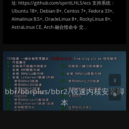
址: https://github.com/spiritLHLS/ecs 支持系统：
Ubuntu 18+, Debian 8+, Centos 7+, Fedora 33+,
Almalinux 8.5+, OracleLinux 8+, RockyLinux 8+,
暗黑模式
AstraLinux CE, Arch 融合怪命令 交…
Sans Serif
Serif
浅阴影
深阴影
关闭
日落
暗化
灰度
bbr/bbrplus/bbr2/锐速内核安装脚
本
hlgmc
|
2023-12-14 8:49
|
1,489
|
0
|
软件
|
2025-1-23 18:06