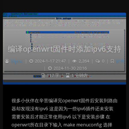
编译openwrt固件时添加ipv6支持
hlgmc
|
2024-1-17 21:47
|
2,264
|
0
|
软件
|
2024-11-30 20:16
117 字
|
1 分钟内
很多小伙伴在辛苦编译完openwrt固件后安装到路由
器却发现没有ipv6 这是因为一些ipv6插件还未安装
需要安装后才能正常使用ipv6 以下是安装步骤 在
openwrt所在目录下输入 make menuconfig 选择