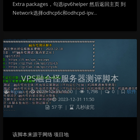
Extra packages，勾选ipv6helper 然后返回主页 到
Network选择odhcp6c和odhcpd-ipv…
VPS融合怪服务器测评脚本
hlgmc
|
2023-12-31 11:50
|
1,798
|
0
|
软件
|
2023-12-31 11:50
57 字
|
几秒读完
该脚本来源于网络 项目地