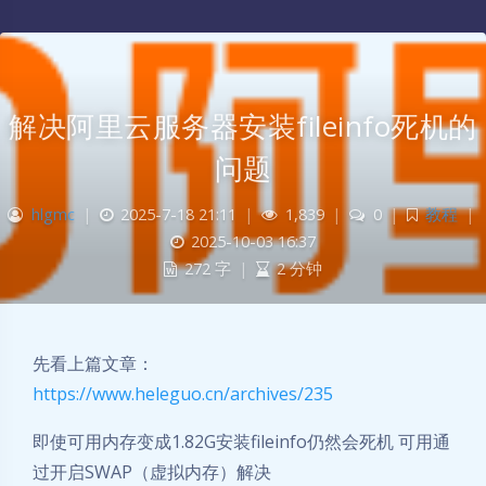
解决阿里云服务器安装fileinfo死机的
问题
hlgmc
|
2025-7-18 21:11
|
1,839
|
0
|
教程
|
2025-10-03 16:37
272 字
|
2 分钟
先看上篇文章：
https://www.heleguo.cn/archives/235
即使可用内存变成1.82G安装fileinfo仍然会死机 可用通
过开启SWAP（虚拟内存）解决