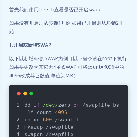
首先我们使用free -h查看是否已开启swap
如果没有开启则从步骤1开始 如果已开启则从步骤2开
始
1.开启或新增SWAP
以下以新增4G的SWAP为例（以下命令请在root下执行
如果要更改为其它大小的SWAP 可将count=4096中的
4096改成其它数值 单位为MB）
dd 
if
=
/dev/
zero 
of
=/swapfile bs
=1M count=
4096
chmod 
600
 /swapfile
mkswap /swapfile
swapon /swapfile