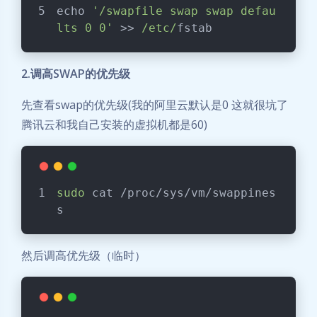
echo 
'/swapfile swap swap defau
lts 0 0'
 >> 
/etc/
fstab
2.调高SWAP的优先级
先查看swap的优先级(我的阿里云默认是0 这就很坑了
腾讯云和我自己安装的虚拟机都是60)
sudo
 cat /proc/sys/vm/swappines
s
然后调高优先级（临时）