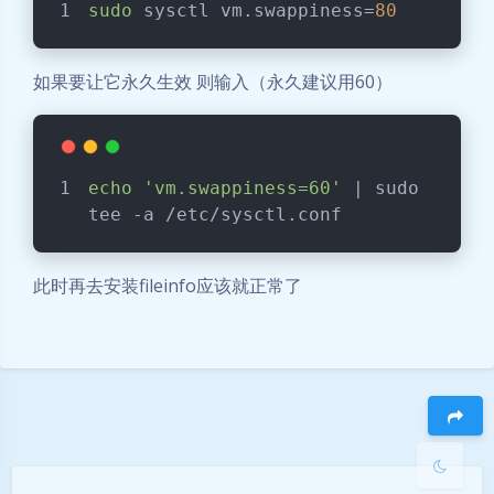
sudo
 sysctl vm.swappiness=
80
如果要让它永久生效 则输入（永久建议用60）
echo
'vm.swappiness=60'
 | sudo 
tee -a /etc/sysctl.conf
暗黑模式
此时再去安装fileinfo应该就正常了
Sans Serif
Serif
浅阴影
深阴影
关闭
日落
暗化
灰度
豆