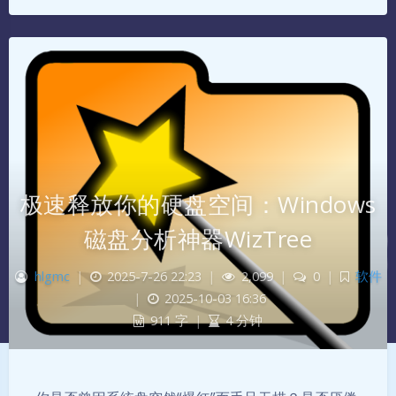
极速释放你的硬盘空间：Windows
磁盘分析神器WizTree
hlgmc
|
2025-7-26 22:23
|
2,099
|
0
|
软件
|
2025-10-03 16:36
911 字
|
4 分钟