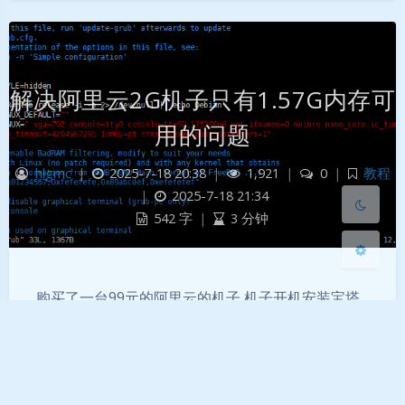
暗黑模式
Sans Serif
Serif
解决阿里云2G机子只有1.57G内存可
浅阴影
深阴影
用的问题
hlgmc
|
2025-7-18 20:38
|
1,921
|
0
|
教程
关闭
日落
暗化
灰度
|
2025-7-18 21:34
542 字
|
3 分钟
购买了一台99元的阿里云的机子 机子开机安装宝塔
在安装PHP-fileinfo时会死机 SSH无反应 VNC也无
法登录系统 只能通过阿里云控制台强制关机重启(其
实本文还没完全解决这个问题 安装fileinfo仍然会死
机 完整方法见