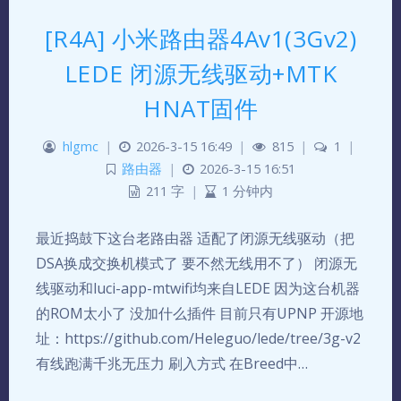
[R4A] 小米路由器4Av1(3Gv2)
LEDE 闭源无线驱动+MTK
HNAT固件
hlgmc
|
2026-3-15 16:49
|
815
|
1
|
路由器
|
2026-3-15 16:51
211 字
|
1 分钟内
最近捣鼓下这台老路由器 适配了闭源无线驱动（把
DSA换成交换机模式了 要不然无线用不了） 闭源无
线驱动和luci-app-mtwifi均来自LEDE 因为这台机器
的ROM太小了 没加什么插件 目前只有UPNP 开源地
址：https://github.com/Heleguo/lede/tree/3g-v2
有线跑满千兆无压力 刷入方式 在Breed中…