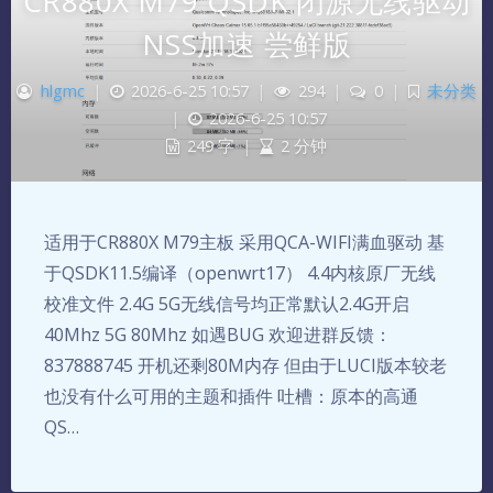
CR880X M79 QSDK 闭源无线驱动
NSS加速 尝鲜版
hlgmc
|
2026-6-25 10:57
|
294
|
0
|
未分类
|
2026-6-25 10:57
249 字
|
2 分钟
适用于CR880X M79主板 采用QCA-WIFI满血驱动 基
于QSDK11.5编译（openwrt17） 4.4内核原厂无线
校准文件 2.4G 5G无线信号均正常默认2.4G开启
40Mhz 5G 80Mhz 如遇BUG 欢迎进群反馈：
837888745 开机还剩80M内存 但由于LUCI版本较老
也没有什么可用的主题和插件 吐槽：原本的高通
QS…