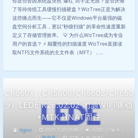
你是否曾因系统盘突然“爆红”而手足无措？是否厌倦
了等待传统工具缓慢扫描硬盘？WizTree正是为解决
这些痛点而生——它不仅是Windows平台最强的磁
盘空间分析工具，更以“秒级扫描” 的革命性速度重新
定义了存储管理效率。 💡 为什么WizTree成为专业
用户的首选？ ⚡ 颠覆性的扫描速度 WizTree直接读
取NTFS文件系统的主文件表（MFT），…
CR660X（CR6606/CR6608/CR660
9）LEDE R26.02.02 闭源WIFI驱动
+MTK HNAT固件
hlgmc
|
2025-7-20 15:49
|
3,030
|
6
|
路由器
|
2026-4-26 16:50