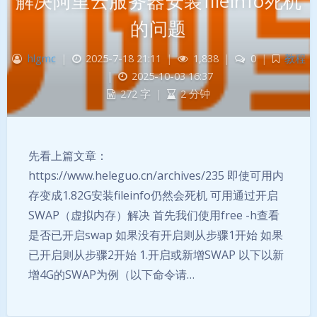
解决阿里云服务器安装fileinfo死机
的问题
hlgmc
|
2025-7-18 21:11
|
1,838
|
0
|
教程
|
2025-10-03 16:37
272 字
|
2 分钟
先看上篇文章：
https://www.heleguo.cn/archives/235 即使可用内
存变成1.82G安装fileinfo仍然会死机 可用通过开启
SWAP（虚拟内存）解决 首先我们使用free -h查看
是否已开启swap 如果没有开启则从步骤1开始 如果
已开启则从步骤2开始 1.开启或新增SWAP 以下以新
增4G的SWAP为例（以下命令请…